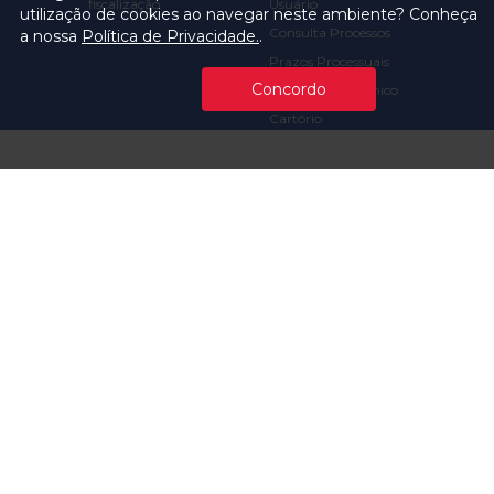
fiscalização
Usuário
utilização de cookies ao navegar neste ambiente? Conheça
Consulta Processos
a nossa
Política de Privacidade.
.
Prazos Processuais
Concordo
Protocolo Eletrônico
Cartório
Emissão de Certidões /
Atestados
Ofícios e Intimações
Multas e
Procedimentos
Ouvidoria
Transparência
Visite o TCMSP
Licitações TCMSP
Agende sua Visita
Acesso à Informação
Solicitação de dados
Contrato e Afins
Execução
Orçamentária e