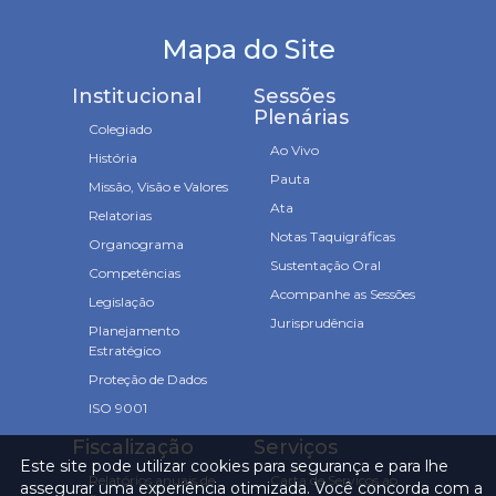
Mapa do Site
Institucional
Sessões
Plenárias
Colegiado
Ao Vivo
História
Pauta
Missão, Visão e Valores
Ata
Relatorias
Notas Taquigráficas
Organograma
Sustentação Oral
Competências
Acompanhe as Sessões
Legislação
Jurisprudência
Planejamento
Estratégico
Proteção de Dados
ISO 9001
Fiscalização
Serviços
Este site pode utilizar cookies para segurança e para lhe
Relatórios anuais de
Carta de Serviços ao
assegurar uma experiência otimizada. Você concorda com a