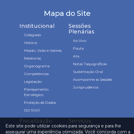
Mapa do Site
Institucional
Sessões
Plenárias
Colegiado
Ao Vivo
História
Pauta
Missão, Visão e Valores
Ata
Relatorias
Notas Taquigráficas
Organograma
Sustentação Oral
Competências
Acompanhe as Sessões
Legislação
Jurisprudência
Planejamento
Estratégico
Proteção de Dados
ISO 9001
Fiscalização
Serviços
Este site pode utilizar cookies para segurança e para lhe
Relatórios anuais de
Carta de Serviços ao
assegurar uma experiência otimizada. Você concorda com a