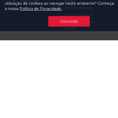
fiscalização
Usuário
utilização de cookies ao navegar neste ambiente? Conheça
Consulta Processos
a nossa
Política de Privacidade.
.
Prazos Processuais
Concordo
Protocolo Eletrônico
Cartório
Emissão de Certidões /
Atestados
Ofícios e Intimações
Multas e
Procedimentos
Ouvidoria
Transparência
Visite o TCMSP
Licitações TCMSP
Agende sua Visita
Acesso à Informação
Solicitação de dados
Contrato e Afins
Execução
Orçamentária e