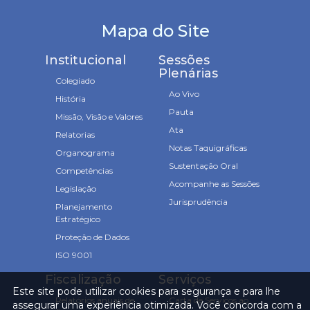
Mapa do Site
Institucional
Sessões
Plenárias
Colegiado
Ao Vivo
História
Pauta
Missão, Visão e Valores
Ata
Relatorias
Notas Taquigráficas
Organograma
Sustentação Oral
Competências
Acompanhe as Sessões
Legislação
Jurisprudência
Planejamento
Estratégico
Proteção de Dados
ISO 9001
Fiscalização
Serviços
Este site pode utilizar cookies para segurança e para lhe
Relatórios anuais de
Carta de Serviços ao
assegurar uma experiência otimizada. Você concorda com a