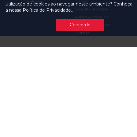
fiscalização
Usuário
utilização de cookies ao navegar neste ambiente? Conheça
Consulta Processos
a nossa
Política de Privacidade.
.
Prazos Processuais
Concordo
Protocolo Eletrônico
Cartório
Emissão de Certidões /
Atestados
Ofícios e Intimações
Multas e
Procedimentos
Ouvidoria
Transparência
Visite o TCMSP
Licitações TCMSP
Agende sua Visita
Acesso à Informação
Solicitação de dados
Contrato e Afins
Execução
Orçamentária e