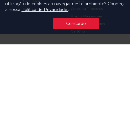
fiscalização
Usuário
utilização de cookies ao navegar neste ambiente? Conheça
Consulta Processos
a nossa
Política de Privacidade.
.
Prazos Processuais
Concordo
Protocolo Eletrônico
Cartório
Emissão de Certidões /
Atestados
Ofícios e Intimações
Multas e
Procedimentos
Ouvidoria
Transparência
Visite o TCMSP
Licitações TCMSP
Agende sua Visita
Acesso à Informação
Solicitação de dados
Contrato e Afins
Execução
Orçamentária e