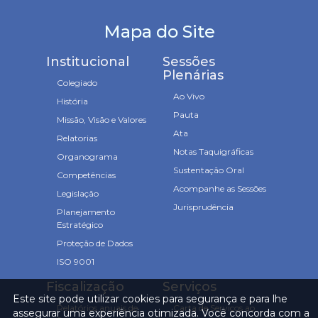
Mapa do Site
Institucional
Sessões
Plenárias
Colegiado
Ao Vivo
História
Pauta
Missão, Visão e Valores
Ata
Relatorias
Notas Taquigráficas
Organograma
Sustentação Oral
Competências
Acompanhe as Sessões
Legislação
Jurisprudência
Planejamento
Estratégico
Proteção de Dados
ISO 9001
Fiscalização
Serviços
Este site pode utilizar cookies para segurança e para lhe
Relatórios anuais de
Carta de Serviços ao
assegurar uma experiência otimizada. Você concorda com a