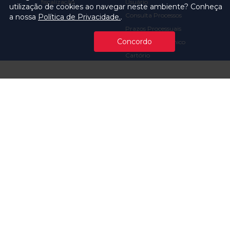
fiscalização
Usuário
utilização de cookies ao navegar neste ambiente? Conheça
Consulta Processos
a nossa
Política de Privacidade.
.
Prazos Processuais
Concordo
Protocolo Eletrônico
Cartório
Emissão de Certidões /
Atestados
Ofícios e Intimações
Multas e
Procedimentos
Ouvidoria
Transparência
Visite o TCMSP
Licitações TCMSP
Agende sua Visita
Acesso à Informação
Solicitação de dados
Contrato e Afins
Execução
Orçamentária e