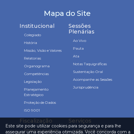
Mapa do Site
Institucional
Sessões
Plenárias
Colegiado
Ao Vivo
História
Pauta
Missão, Visão e Valores
Ata
Relatorias
Notas Taquigráficas
Organograma
Sustentação Oral
Competências
Acompanhe as Sessões
Legislação
Jurisprudência
Planejamento
Estratégico
Proteção de Dados
ISO 9001
Fiscalização
Serviços
Este site pode utilizar cookies para segurança e para lhe
Relatórios anuais de
Carta de Serviços ao
assegurar uma experiência otimizada. Você concorda com a