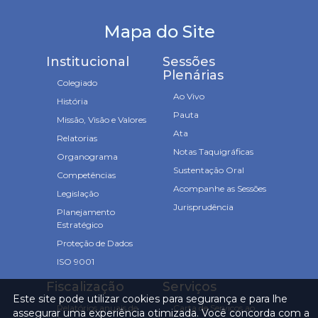
Mapa do Site
Institucional
Sessões
Plenárias
Colegiado
Ao Vivo
História
Pauta
Missão, Visão e Valores
Ata
Relatorias
Notas Taquigráficas
Organograma
Sustentação Oral
Competências
Acompanhe as Sessões
Legislação
Jurisprudência
Planejamento
Estratégico
Proteção de Dados
ISO 9001
Fiscalização
Serviços
Este site pode utilizar cookies para segurança e para lhe
Relatórios anuais de
Carta de Serviços ao
assegurar uma experiência otimizada. Você concorda com a