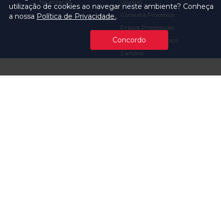
fiscalização
Usuário
utilização de cookies ao navegar neste ambiente? Conheça
Consulta Processos
a nossa
Política de Privacidade.
.
Prazos Processuais
Concordo
Protocolo Eletrônico
Cartório
Emissão de Certidões /
Atestados
Ofícios e Intimações
Multas e
Procedimentos
Ouvidoria
Transparência
Visite o TCMSP
Licitações TCMSP
Agende sua Visita
Acesso à Informação
Solicitação de dados
Contrato e Afins
Execução
Orçamentária e