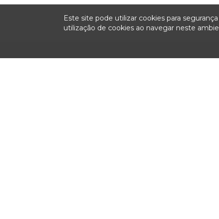
Este site pode utilizar cookies para seguran
utilização de cookies ao navegar neste amb
Institucional
Sessões
Fiscalizaç
Plenárias
Colegiado
Relatórios anu
fiscalização
Ao Vivo
História
Pauta
Missão, Visão e Valores
Ata
Relatorias
Notas Taquigráficas
Organograma
Sustentação Oral
Competências
Acompanhe as Sessões
Legislação