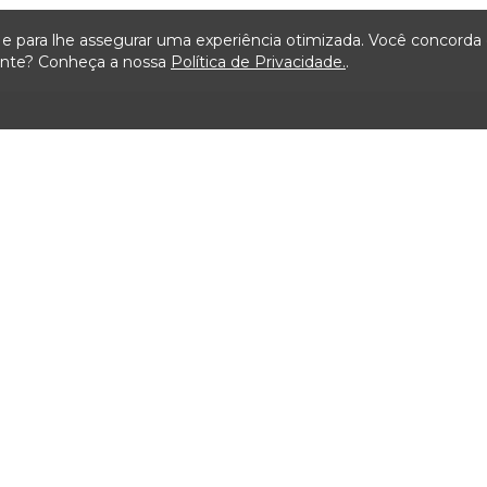
ça e para lhe assegurar uma experiência otimizada. Você concord
iente? Conheça a nossa
Política de Privacidade.
.
Mapa do Site
ão
Serviços
Transparência
Visit
ais de
Carta de Serviços ao
Licitações TCMSP
Agende
Usuário
Acesso à Informação
Consulta Processos
Solicitação de dados
Prazos Processuais
Contrato e Afins
Protocolo Eletrônico
Execução
Cartório
Orçamentária e
Financeira
Emissão de Certidões /
Atestados
Servidores