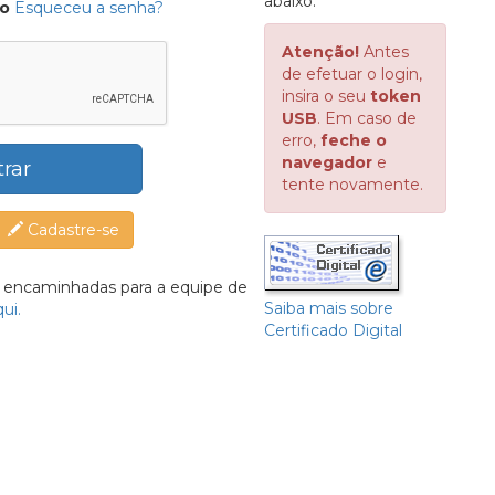
abaixo:
do
Esqueceu a senha?
Atenção!
Antes
de efetuar o login,
insira o seu
token
USB
. Em caso de
erro,
feche o
navegador
e
trar
tente novamente.
Cadastre-se
r encaminhadas para a equipe de
Saiba mais sobre
ui.
Certificado Digital