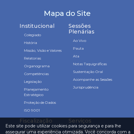
Mapa do Site
Institucional
Sessões
Plenárias
Colegiado
Ao Vivo
História
Pauta
Missão, Visão e Valores
Ata
Relatorias
Notas Taquigráficas
Organograma
Sustentação Oral
Competências
Acompanhe as Sessões
Legislação
Jurisprudência
Planejamento
Estratégico
Proteção de Dados
ISO 9001
Fiscalização
Serviços
Este site pode utilizar cookies para segurança e para lhe
Relatórios anuais de
Carta de Serviços ao
assegurar uma experiência otimizada. Você concorda com a