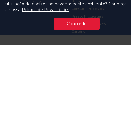
fiscalização
Usuário
utilização de cookies ao navegar neste ambiente? Conheça
Consulta Processos
a nossa
Política de Privacidade.
.
Prazos Processuais
Concordo
Protocolo Eletrônico
Cartório
Emissão de Certidões /
Atestados
Ofícios e Intimações
Multas e
Procedimentos
Ouvidoria
Transparência
Visite o TCMSP
Licitações TCMSP
Agende sua Visita
Acesso à Informação
Solicitação de dados
Contrato e Afins
Execução
Orçamentária e