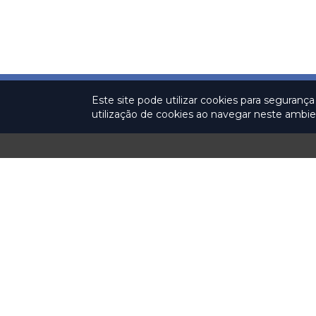
Este site pode utilizar cookies para seguran
utilização de cookies ao navegar neste amb
Institucional
Sessões
Fiscalizaç
Plenárias
Colegiado
Relatórios anu
fiscalização
Ao Vivo
História
Pauta
Missão, Visão e Valores
Ata
Relatorias
Notas Taquigráficas
Organograma
Sustentação Oral
Competências
Acompanhe as Sessões
Legislação
Jurisprudência
Planejamento
Estratégico