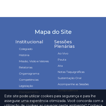
Mapa do Site
Institucional
Sessões
Plenárias
Colegiado
Ao Vivo
História
Pauta
Missão, Visão e Valores
Ata
Relatorias
Notas Taquigráficas
Organograma
Sustentação Oral
Competências
Acompanhe as Sessões
Legislação
Jurisprudência
Planejamento
Este site pode utilizar cookies para segurança e para lhe
Estratégico
assegurar uma experiência otimizada. Você concorda com a
Proteção de Dados
utilização de cookies ao navegar neste ambiente? Conheça