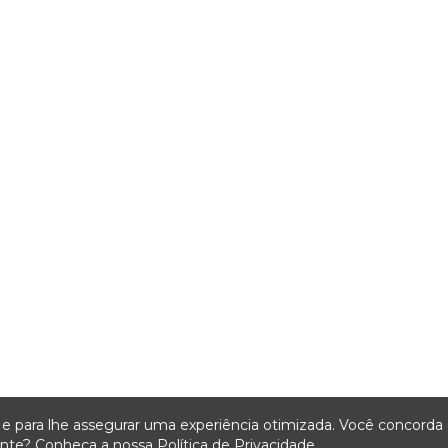
ça e para lhe assegurar uma experiência otimizada. Você concord
iente? Conheça a nossa
Política de Privacidade.
.