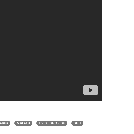
ensa
Matéria
TV GLOBO - SP
SP 1