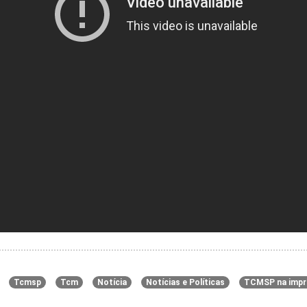
Tcmsp
Tcm
Notícia
Notícias e Políticas
TCMSP na impr