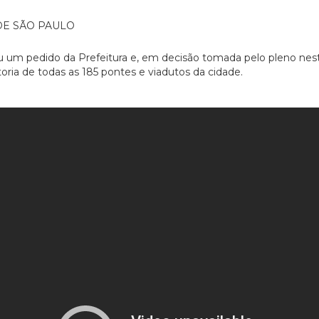
DE SÃO PAULO
um pedido da Prefeitura e, em decisão tomada pelo pleno nesta qu
ria de todas as 185 pontes e viadutos da cidade.