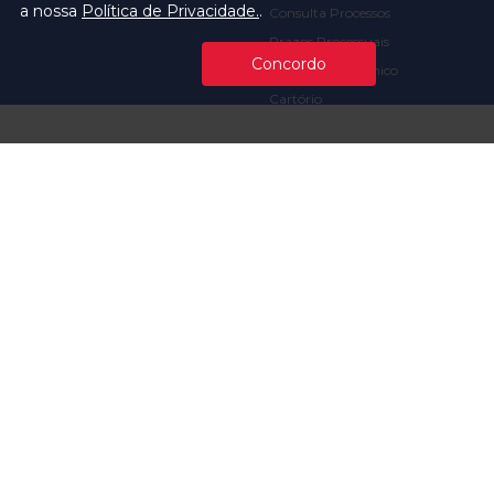
a nossa
Política de Privacidade.
.
Consulta Processos
Prazos Processuais
Concordo
Protocolo Eletrônico
Cartório
Emissão de Certidões /
Atestados
Ofícios e Intimações
Multas e
Procedimentos
Ouvidoria
Transparência
Visite o TCMSP
Licitações TCMSP
Agende sua Visita
Acesso à Informação
Solicitação de dados
Contrato e Afins
Execução
Orçamentária e
Financeira