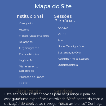
Mapa do Site
Institucional
Sessões
Plenárias
Colegiado
Ao Vivo
História
Pauta
Missão, Visão e Valores
Ata
Relatorias
Notas Taquigráficas
Organograma
Sustentação Oral
Competências
Acompanhe as Sessões
Legislação
Jurisprudência
Planejamento
Estratégico
Proteção de Dados
ISO 9001
Fiscalização
Serviços
Este site pode utilizar cookies para segurança e para lhe
Relatórios anuais de
Carta de Serviços ao
assegurar uma experiência otimizada. Você concorda com a
fiscalização
Usuário
utilização de cookies ao navegar neste ambiente? Conheça