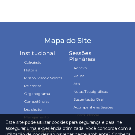
Mapa do Site
Institucional
Sessões
Plenárias
Colegiado
Ao Vivo
História
Pauta
Missão, Visão e Valores
Ata
Relatorias
Notas Taquigráficas
Organograma
Sustentação Oral
Competências
Acompanhe as Sessões
Legislação
Jurisprudência
Planejamento
Este site pode utilizar cookies para segurança e para lhe
Estratégico
assegurar uma experiência otimizada. Você concorda com a
Proteção de Dados
utilização de cookies ao navegar neste ambiente? Conheça