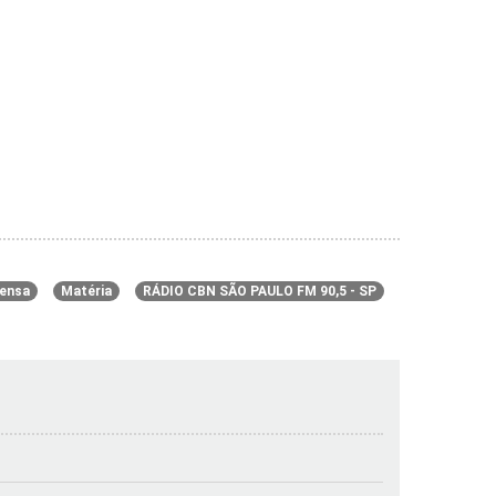
ensa
Matéria
RÁDIO CBN SÃO PAULO FM 90,5 - SP