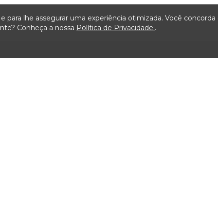
ça e para lhe assegurar uma experiência otimizada. Você concord
iente? Conheça a nossa
Política de Privacidade.
.
Mapa do Site
ão
Serviços
Transparência
Visit
ais de
Carta de Serviços ao
Licitações TCMSP
Agende
Usuário
Acesso à Informação
Consulta Processos
Solicitação de dados
Prazos Processuais
Contrato e Afins
Protocolo Eletrônico
Execução
Cartório
Orçamentária e
Financeira
Emissão de Certidões /
Atestados
Servidores