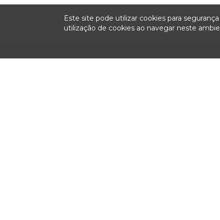
Este site pode utilizar cookies para seguran
utilização de cookies ao navegar neste amb
Institucional
Sessões
Fiscalizaç
Plenárias
Colegiado
Relatórios anu
fiscalização
Ao Vivo
História
Pauta
Missão, Visão e Valores
Ata
Relatorias
Notas Taquigráficas
Organograma
Sustentação Oral
Competências
Acompanhe as Sessões
Legislação