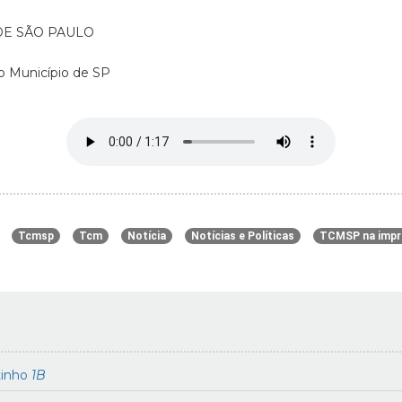
DE SÃO PAULO
o Município de SP
Tcmsp
Tcm
Notícia
Notícias e Políticas
TCMSP na impr
tinho
1B