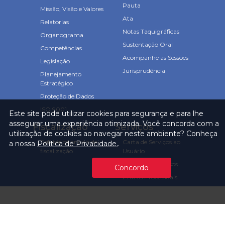
Pauta
Missão, Visão e Valores
Ata
Relatorias
Notas Taquigráficas
Organograma
Sustentação Oral
Competências
Acompanhe as Sessões
Legislação
Jurisprudência
Planejamento
Estratégico
Proteção de Dados
ISO 9001
Este site pode utilizar cookies para segurança e para lhe
assegurar uma experiência otimizada. Você concorda com a
Fiscalização
Serviços
utilização de cookies ao navegar neste ambiente? Conheça
Relatórios anuais de
Carta de Serviços ao
a nossa
Política de Privacidade.
.
fiscalização
Usuário
Consulta Processos
Concordo
Prazos Processuais
Protocolo Eletrônico
Cartório
Emissão de Certidões /