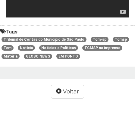
Tags
Tribunal de Contas do Município de São Paulo
Tcm-sp
Tcmsp
Tcm
Notícia
Notícias e Políticas
TCMSP na imprensa
Matéria
GLOBO NEWS
EM PONTO
Voltar