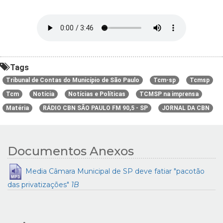
Tags
Tribunal de Contas do Município de São Paulo
Tcm-sp
Tcmsp
Tcm
Notícia
Notícias e Políticas
TCMSP na imprensa
Matéria
RÁDIO CBN SÃO PAULO FM 90,5 - SP
JORNAL DA CBN
Documentos Anexos
Media Câmara Municipal de SP deve fatiar "pacotão
das privatizações"
1B