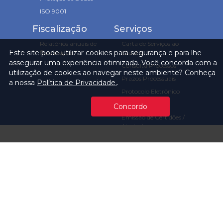
ISO 9001
Fiscalização
Serviços
Relatórios anuais de
Carta de Serviços ao
Este site pode utilizar cookies para segurança e para lhe
fiscalização
Usuário
assegurar uma experiência otimizada. Você concorda com a
Consulta Processos
utilização de cookies ao navegar neste ambiente? Conheça
Prazos Processuais
a nossa
Política de Privacidade.
.
Protocolo Eletrônico
Cartório
Concordo
Emissão de Certidões /
Atestados
Ofícios e Intimações
Multas e
Procedimentos
Ouvidoria
Transparência
Visite o TCMSP
Licitações TCMSP
Agende sua Visita
Acesso à Informação