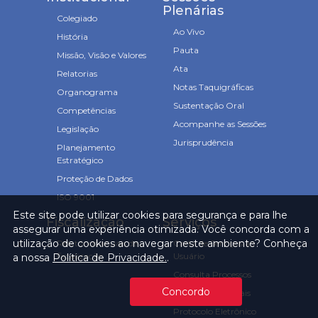
Plenárias
Colegiado
Ao Vivo
História
Pauta
Missão, Visão e Valores
Ata
Relatorias
Notas Taquigráficas
Organograma
Sustentação Oral
Competências
Acompanhe as Sessões
Legislação
Jurisprudência
Planejamento
Estratégico
Proteção de Dados
ISO 9001
Este site pode utilizar cookies para segurança e para lhe
Fiscalização
Serviços
assegurar uma experiência otimizada. Você concorda com a
utilização de cookies ao navegar neste ambiente? Conheça
Relatórios anuais de
Carta de Serviços ao
fiscalização
Usuário
a nossa
Política de Privacidade.
.
Consulta Processos
Concordo
Prazos Processuais
Protocolo Eletrônico