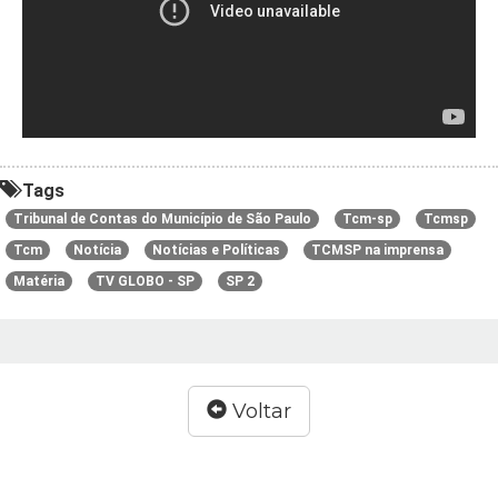
Tags
Tribunal de Contas do Município de São Paulo
Tcm-sp
Tcmsp
Tcm
Notícia
Notícias e Políticas
TCMSP na imprensa
Matéria
TV GLOBO - SP
SP 2
Voltar