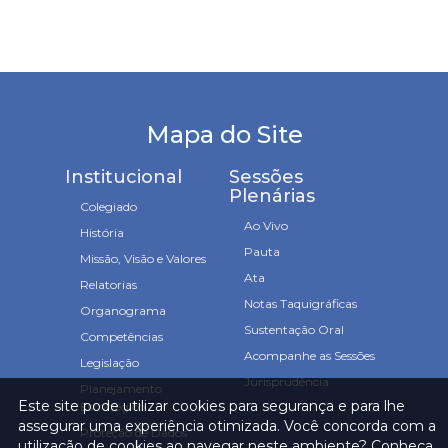
Mapa do Site
Institucional
Sessões
Plenárias
Colegiado
Ao Vivo
História
Pauta
Missão, Visão e Valores
Ata
Relatorias
Notas Taquigráficas
Organograma
Sustentação Oral
Competências
Acompanhe as Sessões
Legislação
Jurisprudência
Planejamento
Este site pode utilizar cookies para segurança e para lhe
Estratégico
assegurar uma experiência otimizada. Você concorda com a
Proteção de Dados
utilização de cookies ao navegar neste ambiente? Conheça