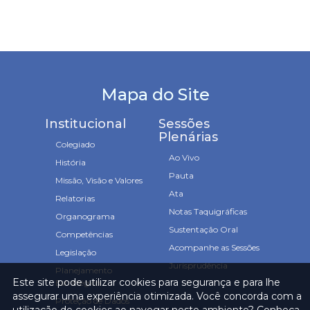
Mapa do Site
Institucional
Sessões
Plenárias
Colegiado
Ao Vivo
História
Pauta
Missão, Visão e Valores
Ata
Relatorias
Notas Taquigráficas
Organograma
Sustentação Oral
Competências
Acompanhe as Sessões
Legislação
Jurisprudência
Planejamento
Este site pode utilizar cookies para segurança e para lhe
Estratégico
assegurar uma experiência otimizada. Você concorda com a
Proteção de Dados