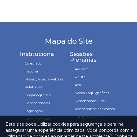
Mapa do Site
Institucional
Sessões
Plenárias
Colegiado
Ao Vivo
História
Pauta
Missão, Visão e Valores
Ata
Relatorias
Notas Taquigráficas
Organograma
Sustentação Oral
Competências
Acompanhe as Sessões
Legislação
Jurisprudência
Planejamento
Este site pode utilizar cookies para segurança e para lhe
Estratégico
assegurar uma experiência otimizada. Você concorda com a
Proteção de Dados
utilização de cookies ao navegar neste ambiente? Conheça