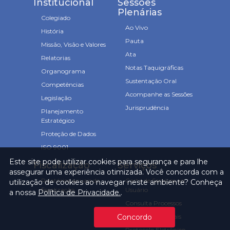
Institucional
Sessões
Plenárias
Colegiado
Ao Vivo
História
Pauta
Missão, Visão e Valores
Ata
Relatorias
Notas Taquigráficas
Organograma
Sustentação Oral
Competências
Acompanhe as Sessões
Legislação
Jurisprudência
Planejamento
Estratégico
Proteção de Dados
ISO 9001
Este site pode utilizar cookies para segurança e para lhe
Fiscalização
Serviços
assegurar uma experiência otimizada. Você concorda com a
Relatórios anuais de
Carta de Serviços ao
utilização de cookies ao navegar neste ambiente? Conheça
fiscalização
Usuário
a nossa
Política de Privacidade.
.
Consulta Processos
Prazos Processuais
Concordo
Protocolo Eletrônico