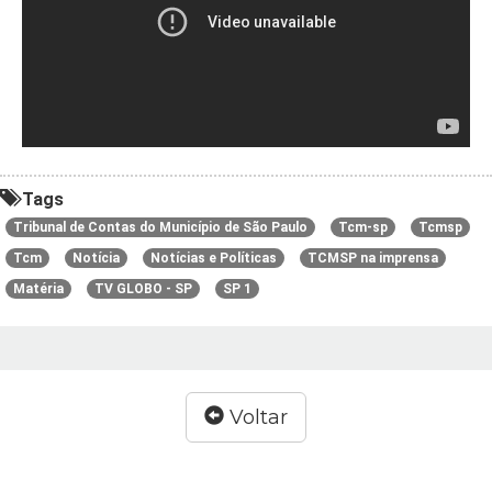
Tags
Tribunal de Contas do Município de São Paulo
Tcm-sp
Tcmsp
Tcm
Notícia
Notícias e Políticas
TCMSP na imprensa
Matéria
TV GLOBO - SP
SP 1
Voltar