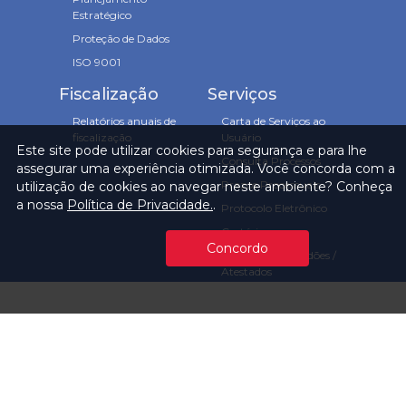
Estratégico
Proteção de Dados
ISO 9001
Fiscalização
Serviços
Relatórios anuais de
Carta de Serviços ao
fiscalização
Usuário
Este site pode utilizar cookies para segurança e para lhe
Consulta Processos
assegurar uma experiência otimizada. Você concorda com a
Prazos Processuais
utilização de cookies ao navegar neste ambiente? Conheça
a nossa
Política de Privacidade.
.
Protocolo Eletrônico
Cartório
Concordo
Emissão de Certidões /
Atestados
Ofícios e Intimações
Multas e
Procedimentos
Ouvidoria
Transparência
Visite o TCMSP