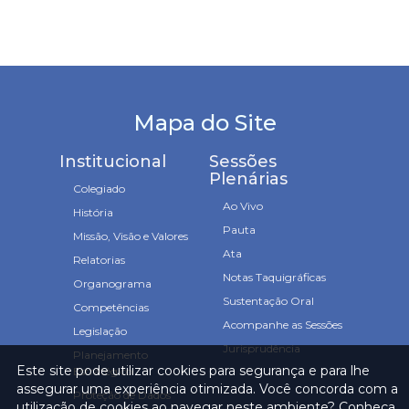
Mapa do Site
Institucional
Sessões
Plenárias
Colegiado
Ao Vivo
História
Pauta
Missão, Visão e Valores
Ata
Relatorias
Notas Taquigráficas
Organograma
Sustentação Oral
Competências
Acompanhe as Sessões
Legislação
Jurisprudência
Planejamento
Este site pode utilizar cookies para segurança e para lhe
Estratégico
assegurar uma experiência otimizada. Você concorda com a
Proteção de Dados
utilização de cookies ao navegar neste ambiente? Conheça