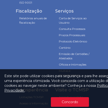
ISO 9001
Fiscalização
Serviços
Relatórios anuais de
Carta de Serviços ao
fiscalização
Usuário
Consulta Processos
Prazos Processuais
Protocolo Eletrônico
Cartório
Emissão de Certidões /
Atestados
Ofícios e Intimações
Multas e
Procedimentos
Este site pode utilizar cookies para segurança e para lhe asse
uma experiência otimizada. Você concorda com a utilização 
Ouvidoria
cookies ao navegar neste ambiente? Conheça a nossa
Políti
Transparência
Visite o TCMSP
Privacidade.
.
Licitações TCMSP
Agende sua Visita
Concordo
Acesso à Informação