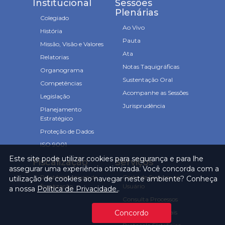
Institucional
Sessões
Plenárias
Colegiado
Ao Vivo
História
Pauta
Missão, Visão e Valores
Ata
Relatorias
Notas Taquigráficas
Organograma
Sustentação Oral
Competências
Acompanhe as Sessões
Legislação
Jurisprudência
Planejamento
Estratégico
Proteção de Dados
ISO 9001
Este site pode utilizar cookies para segurança e para lhe
Fiscalização
Serviços
assegurar uma experiência otimizada. Você concorda com a
Relatórios anuais de
Carta de Serviços ao
utilização de cookies ao navegar neste ambiente? Conheça
fiscalização
Usuário
a nossa
Política de Privacidade.
.
Consulta Processos
Prazos Processuais
Concordo