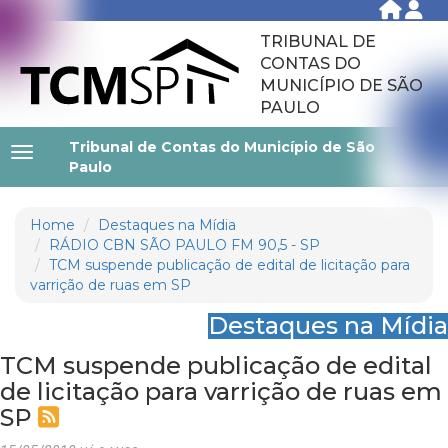
TRIBUNAL DE
CONTAS DO
MUNICÍPIO DE SÃO
PAULO
Tribunal de Contas do Município de São
Paulo
Home
Destaques na Mídia
RÁDIO CBN SÃO PAULO FM 90,5 - SP
TCM suspende publicação de edital de licitação para
varrição de ruas em SP
Destaques na Mídia
TCM suspende publicação de edital
de licitação para varrição de ruas em
SP