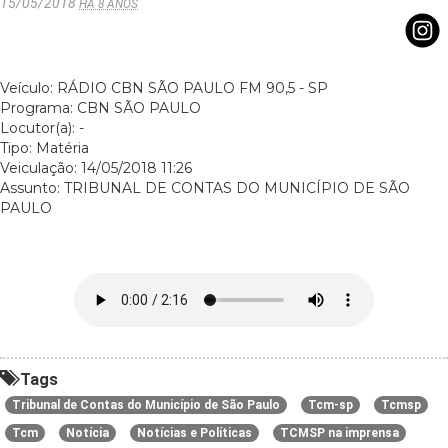
15/05/2018
HÁ 8 ANOS
Veículo: RÁDIO CBN SÃO PAULO FM 90,5 - SP
Programa: CBN SÃO PAULO
Locutor(a): -
Tipo: Matéria
Veiculação: 14/05/2018 11:26
Assunto: TRIBUNAL DE CONTAS DO MUNICÍPIO DE SÃO
PAULO
Tags
Tribunal de Contas do Município de São Paulo
Tcm-sp
Tcmsp
Tcm
Notícia
Notícias e Políticas
TCMSP na imprensa