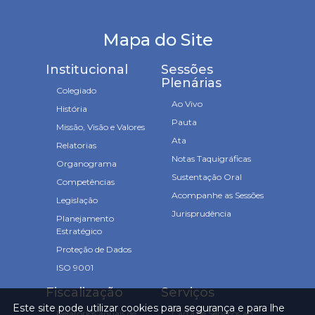
Mapa do Site
Institucional
Sessões
Plenárias
Colegiado
Ao Vivo
História
Pauta
Missão, Visão e Valores
Ata
Relatorias
Notas Taquigráficas
Organograma
Sustentação Oral
Competências
Acompanhe as Sessões
Legislação
Jurisprudência
Planejamento
Estratégico
Proteção de Dados
ISO 9001
Fiscalização
Serviços
Este site pode utilizar cookies para segurança e para lhe
Relatórios anuais de
Carta de Serviços ao