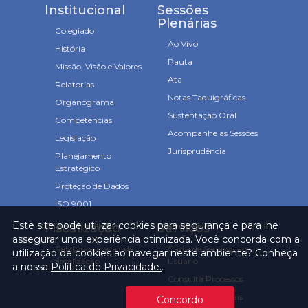
Institucional
Sessões
Plenárias
Colegiado
Ao Vivo
História
Pauta
Missão, Visão e Valores
Ata
Relatorias
Notas Taquigráficas
Organograma
Sustentação Oral
Competências
Acompanhe as Sessões
Legislação
Jurisprudência
Planejamento
Estratégico
Proteção de Dados
ISO 9001
Este site pode utilizar cookies para segurança e para lhe
Fiscalização
Serviços
assegurar uma experiência otimizada. Você concorda com a
Relatórios anuais de
Carta de Serviços ao
utilização de cookies ao navegar neste ambiente? Conheça
fiscalização
Usuário
a nossa
Política de Privacidade.
.
Consulta Processos
Prazos Processuais
Concordo