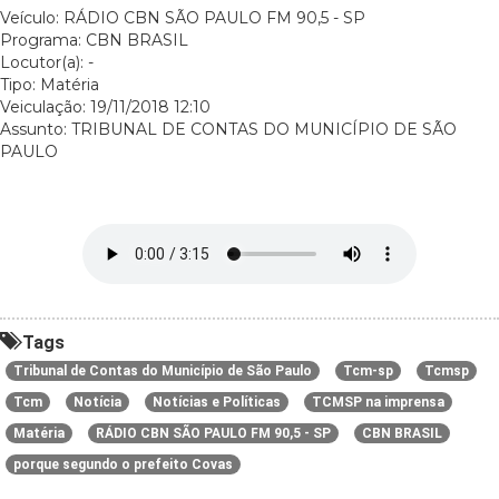
Veículo: RÁDIO CBN SÃO PAULO FM 90,5 - SP
Programa: CBN BRASIL
Locutor(a): -
Tipo: Matéria
Veiculação: 19/11/2018 12:10
Assunto: TRIBUNAL DE CONTAS DO MUNICÍPIO DE SÃO
PAULO
Tags
Tribunal de Contas do Município de São Paulo
Tcm-sp
Tcmsp
Tcm
Notícia
Notícias e Políticas
TCMSP na imprensa
Matéria
RÁDIO CBN SÃO PAULO FM 90,5 - SP
CBN BRASIL
porque segundo o prefeito Covas