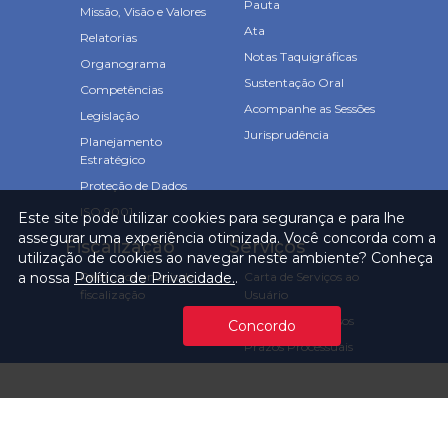
Pauta
Missão, Visão e Valores
Ata
Relatorias
Notas Taquigráficas
Organograma
Sustentação Oral
Competências
Acompanhe as Sessões
Legislação
Jurisprudência
Planejamento
Estratégico
Proteção de Dados
ISO 9001
Este site pode utilizar cookies para segurança e para lhe
assegurar uma experiência otimizada. Você concorda com a
Fiscalização
Serviços
utilização de cookies ao navegar neste ambiente? Conheça
a nossa
Política de Privacidade.
.
Relatórios anuais de
Carta de Serviços ao
fiscalização
Usuário
Consulta Processos
Concordo
Prazos Processuais
Protocolo Eletrônico
Cartório
Emissão de Certidões /
Atestados